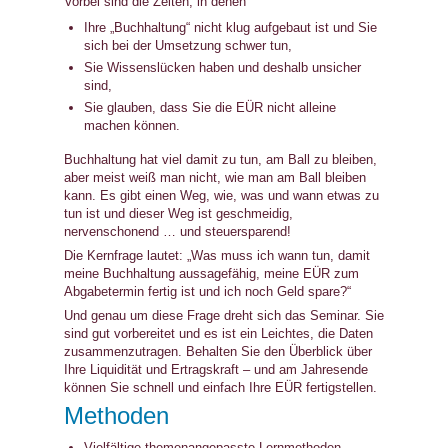
Vorbei sind die Zeiten, in denen
Ihre „Buchhaltung“ nicht klug aufgebaut ist und Sie
sich bei der Umsetzung schwer tun,
Sie Wissenslücken haben und deshalb unsicher
sind,
Sie glauben, dass Sie die EÜR nicht alleine
machen können.
Buchhaltung hat viel damit zu tun, am Ball zu bleiben,
aber meist weiß man nicht, wie man am Ball bleiben
kann. Es gibt einen Weg, wie, was und wann etwas zu
tun ist und dieser Weg ist geschmeidig,
nervenschonend … und steuersparend!
Die Kernfrage lautet: „Was muss ich wann tun, damit
meine Buchhaltung aussagefähig, meine EÜR zum
Abgabetermin fertig ist und ich noch Geld spare?“
Und genau um diese Frage dreht sich das Seminar. Sie
sind gut vorbereitet und es ist ein Leichtes, die Daten
zusammenzutragen. Behalten Sie den Überblick über
Ihre Liquidität und Ertragskraft – und am Jahresende
können Sie schnell und einfach Ihre EÜR fertigstellen.
Methoden
Vielfältige themenangepasste Lernmethoden