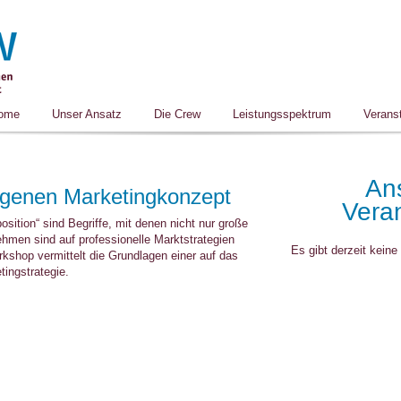
ome
Unser Ansatz
Die Crew
Leistungsspektrum
Verans
An
 eigenen Marketingkonzept
Vera
osition“ sind Begriffe, mit denen nicht nur große
men sind auf professionelle Marktstrategien
Es gibt derzeit kein
kshop vermittelt die Grundlagen einer auf das
ingstrategie.