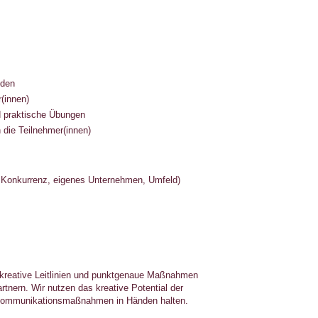
oden
(innen)
d praktische Übungen
 die Teilnehmer(innen)
 Konkurrenz, eigenes Unternehmen, Umfeld)
m kreative Leitlinien und punktgenaue Maßnahmen
rtnern. Wir nutzen das kreative Potential der
3 Kommunikationsmaßnahmen in Händen halten.