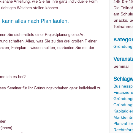
xisnahe Anleitung, wie Sie für Ihre ganz individuelle Form
445 € + 1
Die Teiln
 richtigen Weichen stellen können.
am Schulu
Snacks, S
 kann alles nach Plan laufen.
Teilnahme
n Sie sich mittels einer Projektplanung eine Art
Kategor
ung schaffen. Alles, was Sie zu den drei großen F einer
Gründung
zen, Fahrplan – wissen sollten, erarbeiten Sie mit der
Veranst
Seminar
me ich es her?
Schlagw
Businessp
eses Seminar für Ihr Gründungsvorhaben ganz individuell zu
Finanzier
Gründungs
Gründung
Kapitaldie
Markteintr
oden
Planzahle
(innen)
Rechtsfor