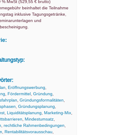
9 % MwSt (529,55 € brutto)
ahmegebühr beinhaltet die Teilnahme
ngstag inklusive Tagungsgetränke,
eminarunterlagen und
bescheinigung.
ie:
altungstyp:
örter:
lan
,
Eröffnungswerbung
,
ung
,
Fördermittel
,
Gründung
,
fahrplan
,
Gründungsformalitäten
,
sphasen
,
Gründungsplanung
,
nst
,
Liquiditätsplanung
,
Marketing-Mix
,
ittsbarrieren
,
Mindestumsatz
,
n
,
rechtliche Rahmenbedingungen
,
m
,
Rentabilitätsvorausschau
,