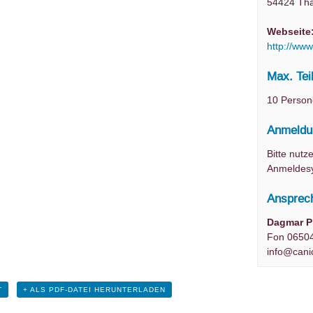
54424
Tha
Webseite
http://www
Max. Tei
10 Perso
Anmeldu
Bitte nutz
Anmeldes
Ansprech
Dagmar P
Fon 06504
info@cani
T
+ ALS PDF-DATEI HERUNTERLADEN