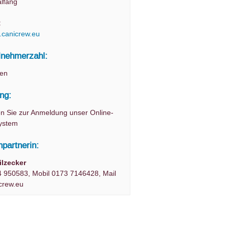
lfang
:
.canicrew.eu
lnehmerzahl:
nen
ng:
en Sie zur Anmeldung unser Online-
ystem
partnerin:
ilzecker
 950583, Mobil 0173 7146428, Mail
crew.eu