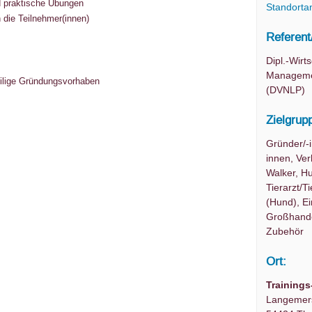
d praktische Übungen
Standorta
 die Teilnehmer(innen)
Referent
Dipl.-Wirt
Managemen
weilige Gründungsvorhaben
(DVNLP)
Zielgrup
Gründer/-
innen, Ver
Walker, H
Tierarzt/T
(Hund), Ei
Großhande
Zubehör
Ort:
Trainings
Langemers