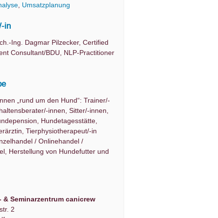
nalyse
,
Umsatzplanung
/-in
sch.-Ing. Dagmar Pilzecker, Certified
t Consultant/BDU, NLP-Practitioner
pe
innen „rund um den Hund“: Trainer/-
haltensberater/-innen, Sitter/-innen,
undepension, Hundetagesstätte,
ierärztin, Tierphysiotherapeut/-in
nzelhandel / Onlinehandel /
l, Herstellung von Hundefutter und
- & Seminarzentrum canicrew
tr. 2